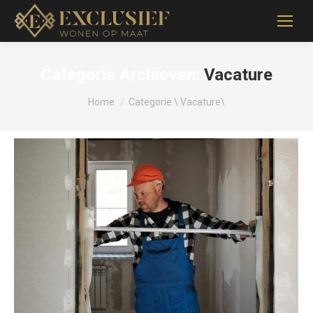
Categorie Archieven:
Vacature
Je bent hier:
Home
Categorie \ Vacature\