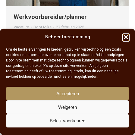
Werkvoorbereider/planner
Vacature
Door
Mike
27 februari 2025
Bij Exclusief Wonen op Maat draait alles om het
Beheer toestemming
creëren van keukens die niet alleen functioneel
Om de beste ervaringen te bieden, gebruiken wij technologieën zoals
zijn, maar ook perfect passen bij jouw woonwens.
cookies om informatie over je apparaat op te slaan en/of te raadplegen.
Door in te stemmen met deze technologieën kunnen wij gegevens zoals
surfgedrag of unieke ID's op deze site verwerken. Als je geen
Powered By:
Pixelpanters
toestemming geeft of uw toestemming intrekt, kan dit een nadelige
invloed hebben op bepaalde functies en mogelijkheden.
Accepteren
Weigeren
Bekijk voorkeuren