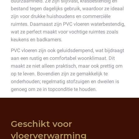
duurzaamheid. Ze zijn slijtvast, krasbestendig en
bestand tegen dagelijks gebruik, waardoor ze ideaal
zijn voor drukke huishoudens en commerciële
ruimtes. Daarnaast zijn PVC vloeren waterbestendig,
wat ze perfect maakt voor vochtige ruimtes zoals
keukens en badkamers.
PVC vloeren zijn ook geluidsdempend, wat bijdraagt
aan een rustig en comfortabel woonklimaat. Dit
maakt ze niet alleen praktisch, maar ook prettig om
op te leven. Bovendien zijn ze gemakkelijk te
onderhouden; regelmatig stofzuigen en dweilen is
genoeg om ze in topconditie te houden.
Geschikt voor
vloerverwarming