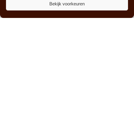
Bekijk voorkeuren
Wat kost vloerverwarming met
PVC?
Kan vloerverwarming onder
een PVC vloer?
Wat is beter voor
vloerverwarming, PVC of
tegel?