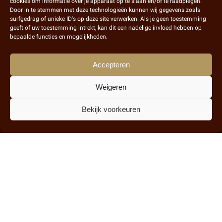
cookies om informatie over je apparaat op te slaan en/of te raadplegen.
Badkamers
Door in te stemmen met deze technologieën kunnen wij gegevens zoals
surfgedrag of unieke ID's op deze site verwerken. Als je geen toestemming
Belangrijke links
geeft of uw toestemming intrekt, kan dit een nadelige invloed hebben op
bepaalde functies en mogelijkheden.
Algemene voorwaarden
Accepteren
Service melding
Weigeren
Overige informatie
Bekijk voorkeuren
Over ons
Projecten
Contact
Werkenbij
8
,9
18 reviews